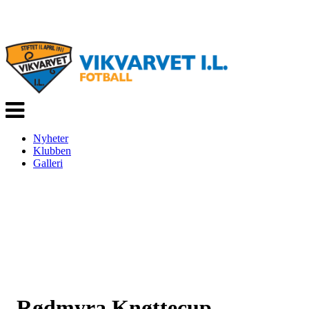
Veksle
navigasjon
Nyheter
Klubben
Galleri
Rødmyra Knøttecup.