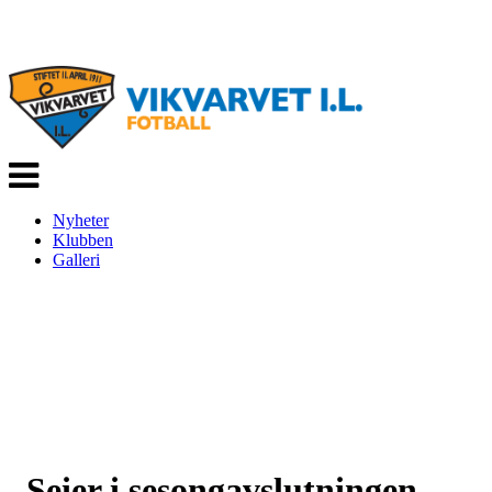
Veksle
navigasjon
Nyheter
Klubben
Galleri
Seier i sesongavslutningen