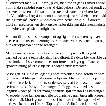
til Vikvarvet med 2-1. Et ran , javel, men for en gangs skyld hadde
vi litt flaks samtidig som vi var dyktig bakerst. De fikk vel rundt 2
cornere pluss en del frispark i farlige posisjoner, der vi rensket unn
alt. Vi hadde vel også mer enn nok store sjanser til å vinne med bå
fire og fem mål hadde skuddfoten vært bedre innstilt. Så direkte
ufortjent med seier var det kanskje heller ikke når ikke hjemmelage
tar bedre vare på sine muligheter.
Honnør til alle som sto kampen ut og fightet for seieren og hver
eneste ball. Innsats til terningkast 6 fra alle. Marcus nettet igjen og
blir vår toppscorer denne sesongen.
Med denne seieren hoppet vi to plasser opp på tabellen og ble
dermed beste sjettedivisjonslag fra dalføret. Da dette ble klart ble de
hasteinnkalt til styremøte , noe som førte til at laget ga tillatelse til
spontanfeiring på et av stjørdals bedre etablissementer.
Sesongen 2021 ble vel egentlig som forventet. Med koronaen som
gjorde at det ble spilt halv serie på høsten. Med oppslipp på juni og
med sommerferie for døren, sa det seg selv at treningsgrunnlaget fø
seriestart ble altfor tynt for mange . I tillegg dro vi med oss
langtidsskader på litt for mange sentrale spillere inn i høstsesongen.
Vi gjorde gode kamper mot alle topplagene , men tapte alle knepen
med ett mål. Mot lagene rundt oss i bunn av tabellen spilte vi vår
dårligste kamp mot Hegra. Tap også mot Selbu2 i en kamp vi