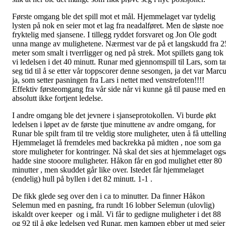
Første omgang ble det spill mot et mål. Hjemmelaget var tydelig
lysten på nok en seier mot et lag fra neadalføret. Men de sløste noe
fryktelig med sjansene. I tillegg ryddet forsvaret og Jon Ole godt
unna mange av mulighetene. Nærmest var de på et langskudd fra 2
meter som smalt i tverrligger og ned på strek. Mot spillets gang tok
vi ledelsen i det 40 minutt. Runar med gjennomspill til Lars, som ta
seg tid til å se etter vår toppscorer denne sesongen, ja det var Marc
ja, som setter pasningen fra Lars i nettet med venstrefoten!!!!
Effektiv førsteomgang fra vår side når vi kunne gå til pause med en
absolutt ikke fortjent ledelse.
I andre omgang ble det jevnere i sjanseprotokollen. Vi burde økt
ledelsen i løpet av de første tjue minuttene av andre omgang, for
Runar ble spilt fram til tre veldig store muligheter, uten å få uttelling
Hjemmelaget lå fremdeles med backrekka på midten , noe som ga
store muligheter for kontringer. Nå skal det sies at hjemmelaget ogs
hadde sine stooore muligheter. Håkon får en god mulighet etter 80
minutter , men skuddet går like over. Istedet får hjemmelaget
(endelig) hull på byllen i det 82 minutt. 1-1 .
De fikk glede seg over den i ca to minutter. Da finner Håkon
Selemun med en pasning, fra rundt 16 lobber Selemun (ulovlig)
iskaldt over keeper og i mål. Vi får to gedigne muligheter i det 88
og 92 til å øke ledelsen ved Runar, men kampen ebber ut med seier