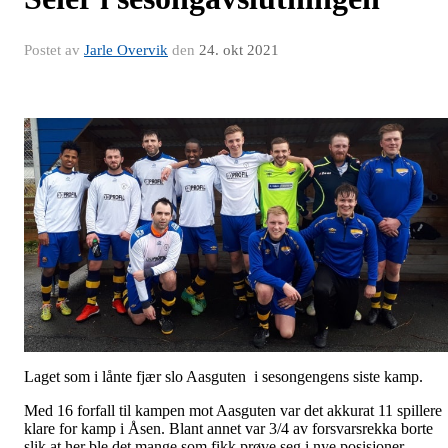
Postet av
Jarle Overvik
den
24. okt 2021
Laget som i lånte fjær slo Aasguten i sesongengens siste kamp.
Med 16 forfall til kampen mot Aasguten var det akkurat 11 spillere
klare for kamp i Åsen. Blant annet var 3/4 av forsvarsrekka borte
slik at her ble det mange som fikk prøve seg i nye posisjoner.